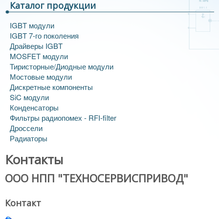
Каталог продукции
О компании
Новости
IGBT модули
Контакты
Статьи
IGBT 7-го поколения
Драйверы IGBT
MOSFET модули
Тиристорные/Диодные модули
Мостовые модули
Дискретные компоненты
SiC модули
Конденсаторы
Фильтры радиопомех - RFI-filter
Дроссели
Радиаторы
Контакты
ООО НПП "ТЕХНОСЕРВИСПРИВОД"
Контакт