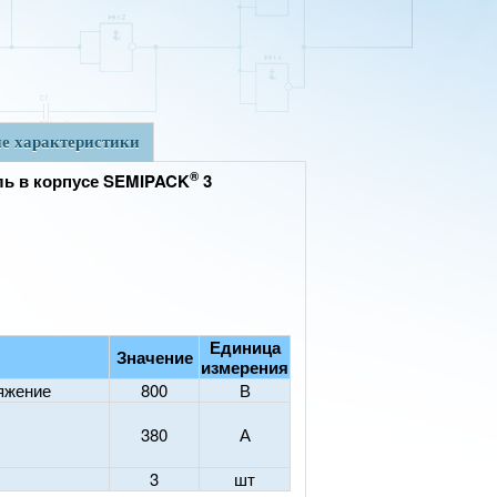
е характеристики
®
ь в корпусе SEMIPACK
3
Единица
Значение
измерения
яжение
800
В
380
А
3
шт