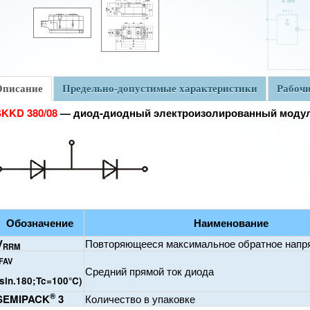
Описание
Предельно-допустимые характеристики
Рабочи
SKKD 380/08
— диод-диодный электроизолированный модул
Обозначение
Наименование
V
Повторяющееся максимальное обратное напр
RRM
FAV
Средний прямой ток диода
(sin.180;Tc=100°C)
®
SEMIPACK
3
Количество в упаковке