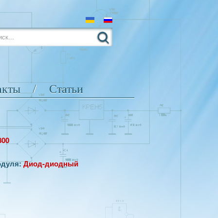
акты
Статьи
800
одуля
:
Диод-диодный