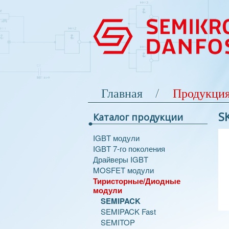
Главная
Продукци
S
Каталог продукции
IGBT модули
IGBT 7-го поколения
Драйверы IGBT
MOSFET модули
Тиристорные/Диодные
модули
SEMIPACK
SEMIPACK Fast
SEMITOP