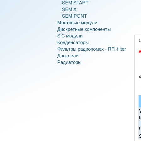
SEMiSTART
SEMiX
SEMIPONT
Мостовые модули
Дискретные компоненты
SiC модули
Конденсаторы
Фильтры радиопомех - RFI-filter
Дроссели
Радиаторы
I