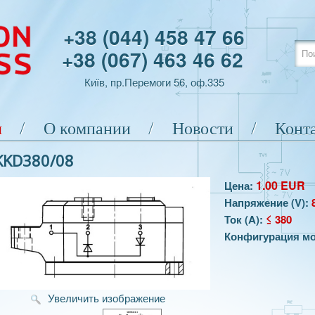
+38 (044) 458 47 66
+38 (067) 463 46 62
Київ, пр.Перемоги 56, оф.335
я
О компании
Новости
Конт
KKD380/08
1.00 EUR
Цена:
Напряжение (V)
:
Ток (A)
:
≤ 380
Конфигурация м
Увеличить изображение