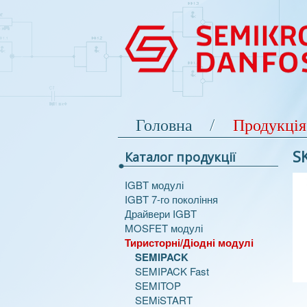
Головна
Продукція
S
Каталог продукції
IGBT модулі
IGBT 7-го поколiння
Драйвери IGBT
MOSFET модулі
Тиристорні/Діодні модулі
SEMIPACK
SEMIPACK Fast
SEMITOP
SEMiSTART